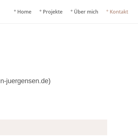
° Home
° Projekte
° Über mich
° Kontakt
in-juergensen.de
)