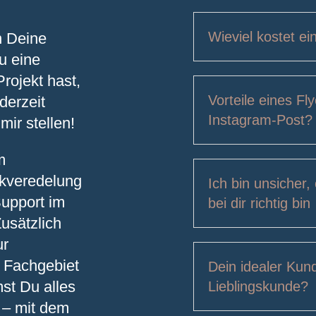
Wieviel kostet ei
n Deine
u eine
rojekt hast,
Vorteile eines Fl
derzeit
Instagram-Post?
mir stellen!
m
ckveredelung
Ich bin unsicher,
Support im
bei dir richtig bin
Zusätzlich
ur
m Fachgebiet
Dein idealer Kun
t Du alles
Lieblingskunde?
 – mit dem