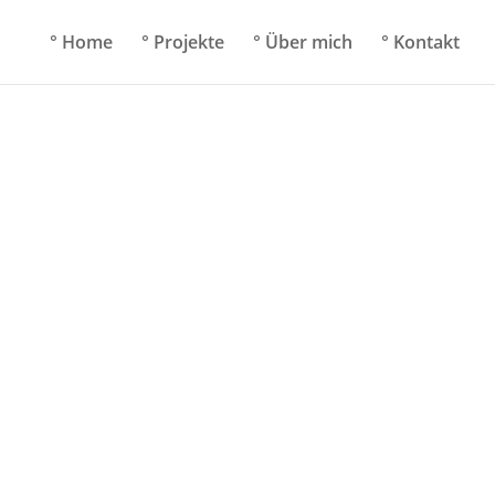
° Home
° Projekte
° Über mich
° Kontakt